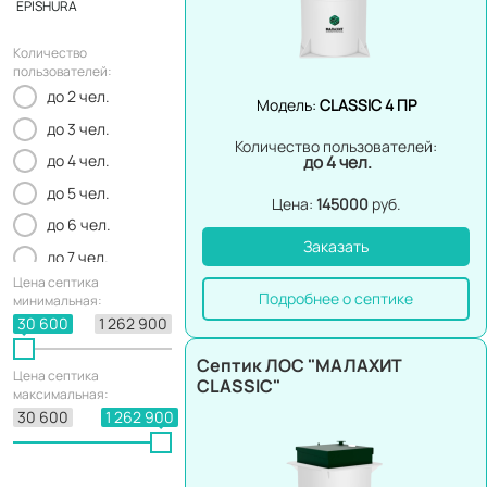
EPISHURA
Количество
пользователей:
до 2 чел.
Модель:
CLASSIC 4 ПР
до 3 чел.
Количество пользователей:
до 4 чел.
до 4 чел.
до 5 чел.
Цена:
145000
руб.
до 6 чел.
Заказать
до 7 чел.
Цена септика
до 8 чел.
Подробнее о септике
минимальная:
до 9 чел.
30 600
1 262 900
до 10 чел.
Септик ЛОС "МАЛАХИТ
Цена септика
CLASSIC"
до 11 чел.
максимальная:
30 600
1 262 900
до 12 чел.
до 15 чел.
до 18 чел.