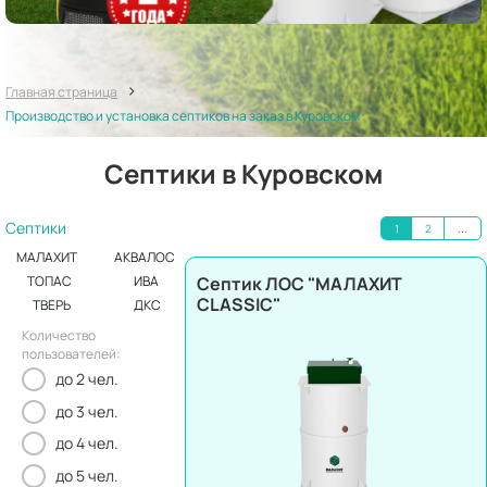
>
Главная страница
Производство и установка септиков на заказ в Куровском
Септики в Куровском
Септики
1
2
...
МАЛАХИТ
АКВАЛОС
Септик ЛОС "МАЛАХИТ
ТОПАС
ИВА
CLASSIC"
ТВЕРЬ
ДКС
Количество
пользователей:
до 2 чел.
до 3 чел.
до 4 чел.
до 5 чел.