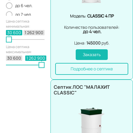
до 6 чел.
до 7 чел.
Модель:
CLASSIC 4 ПР
Цена септика
до 8 чел.
минимальная:
Количество пользователей:
до 4 чел.
до 9 чел.
30 600
1 262 900
до 10 чел.
Цена:
145000
руб.
Цена септика
до 11 чел.
максимальная:
Заказать
30 600
1 262 900
до 12 чел.
до 15 чел.
Подробнее о септике
до 18 чел.
до 20 чел.
Септик ЛОС "МАЛАХИТ
CLASSIC"
до 30 чел.
до 40 чел.
до 50 чел.
до 75 чел.