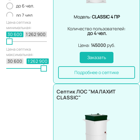
до 6 чел.
до 7 чел.
Модель:
CLASSIC 4 ПР
Цена септика
до 8 чел.
минимальная:
Количество пользователей:
до 4 чел.
до 9 чел.
30 600
1 262 900
до 10 чел.
Цена:
145000
руб.
Цена септика
до 11 чел.
максимальная:
Заказать
30 600
1 262 900
до 12 чел.
до 15 чел.
Подробнее о септике
до 18 чел.
до 20 чел.
Септик ЛОС "МАЛАХИТ
CLASSIC"
до 30 чел.
до 40 чел.
до 50 чел.
до 75 чел.