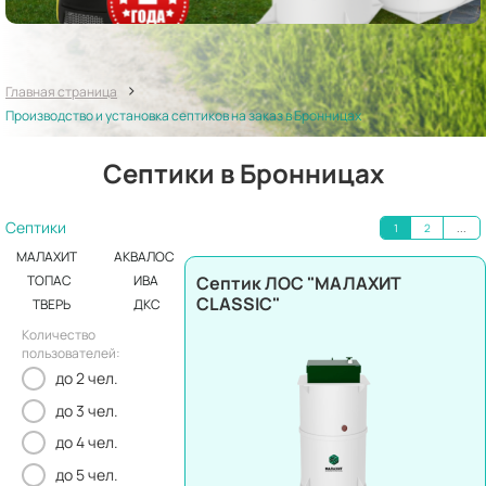
>
Главная страница
Производство и установка септиков на заказ в Бронницах
Септики в Бронницах
Септики
1
2
...
МАЛАХИТ
АКВАЛОС
Септик ЛОС "МАЛАХИТ
ТОПАС
ИВА
CLASSIC"
ТВЕРЬ
ДКС
Количество
пользователей:
до 2 чел.
до 3 чел.
до 4 чел.
до 5 чел.